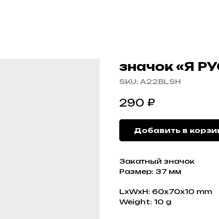
значок «Я Р
SKU:
A22BLSH
₽
290
Добавить в корзи
Закатный значок
Размер: 37 мм
LxWxH: 60x70x10 mm
Weight: 10 g