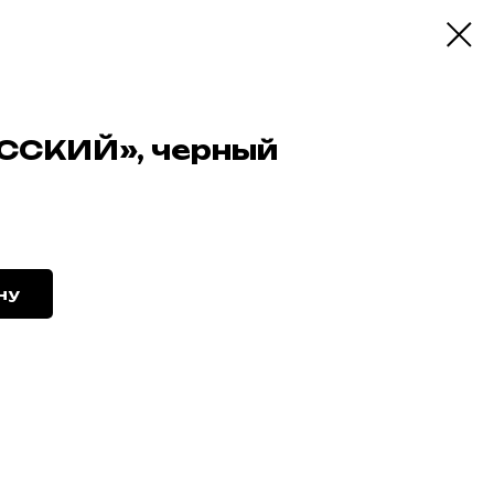
УССКИЙ», черный
ну